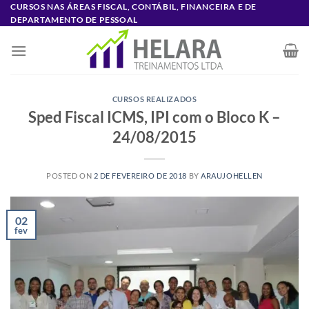
Skip
CURSOS NAS ÁREAS FISCAL, CONTÁBIL, FINANCEIRA E DE
DEPARTAMENTO DE PESSOAL
to
content
CURSOS REALIZADOS
Sped Fiscal ICMS, IPI com o Bloco K –
24/08/2015
POSTED ON
2 DE FEVEREIRO DE 2018
BY
ARAUJOHELLEN
02
fev