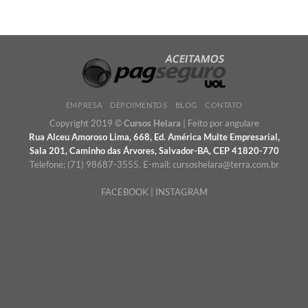
EMPRESA
DEPOIMENTOS
BLOG
CONTATO
Copyright 2019 ©
Cursos Helara
| Feito por
angulare
Rua Alceu Amoroso Lima, 668, Ed. América Multe Empresarial,
Sala 201, Caminho das Árvores, Salvador-BA, CEP 41820-770
Telefone: (71) 98687-3555. E-mail: cursoshelara@terra.com.br
FACEBOOK
|
INSTAGRAM