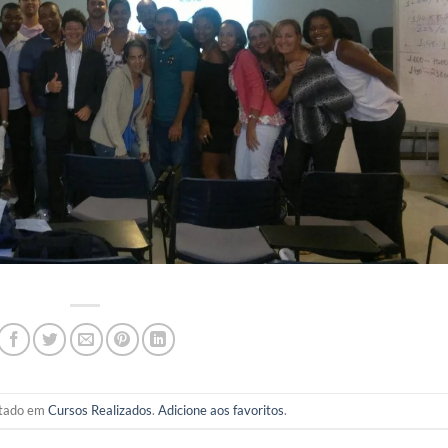
ostado em
Cursos Realizados
.
Adicione aos favoritos
.