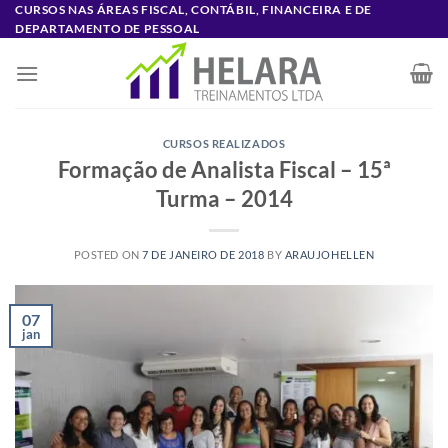
Skip
CURSOS NAS ÁREAS FISCAL, CONTÁBIL, FINANCEIRA E DE
DEPARTAMENTO DE PESSOAL
to
content
CURSOS REALIZADOS
Formação de Analista Fiscal – 15ª
Turma – 2014
POSTED ON
7 DE JANEIRO DE 2018
BY
ARAUJOHELLEN
07
jan